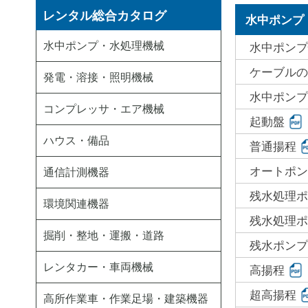
レンタル総合カタログ
水中ポンプ
水中ポンプ・水処理機械
水中ポンプ
ケーブルの
発電・溶接・照明機械
水中ポンプ
コンプレッサ・エア機械
起動盤
ハウス・備品
普通揚程
オートポン
通信計測機器
残水処理ポ
環境関連機器
残水処理ポ
掘削・整地・運搬・道路
残水ポンプ
レンタカー・車両機械
高揚程
超高揚程
高所作業車・作業足場・建築機器