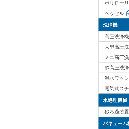
ポリローリ
ベッセル
洗浄機
高圧洗浄機
大型高圧洗
ミニ高圧洗
超高圧洗浄
温水ワッシ
電気式ス
水処理機械
砂ろ過装置
バキューム